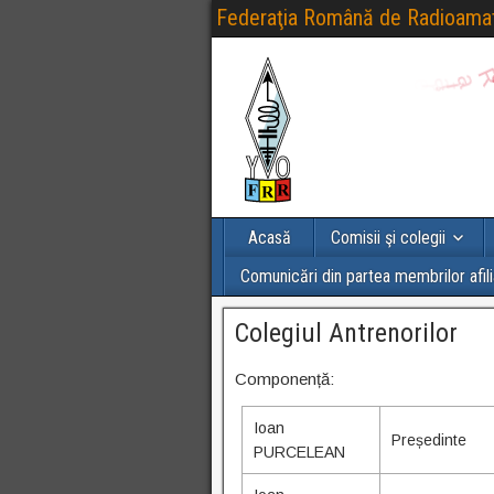
Federaţia Română de Radioama
Acasă
Comisii şi colegii
Comunicări din partea membrilor afili
Colegiul Antrenorilor
Componență:
Ioan
Președinte
PURCELEAN