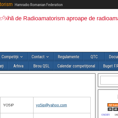
torism
Hamradio Romanian Federation
Competiții
Contact
Regulamente
QTC
Docum
ați
Arhiva
Birou QSL
Calendar competiţional
Buget F.R
YO5IP
yo5ip@yahoo.com