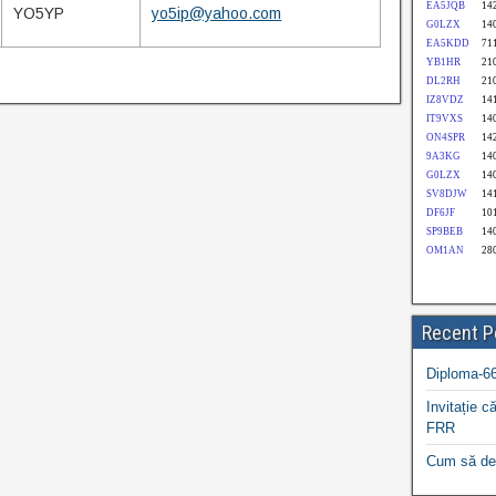
YO5YP
yo5ip@yahoo.com
Recent P
Diploma-66
Invitație că
FRR
Cum să dev