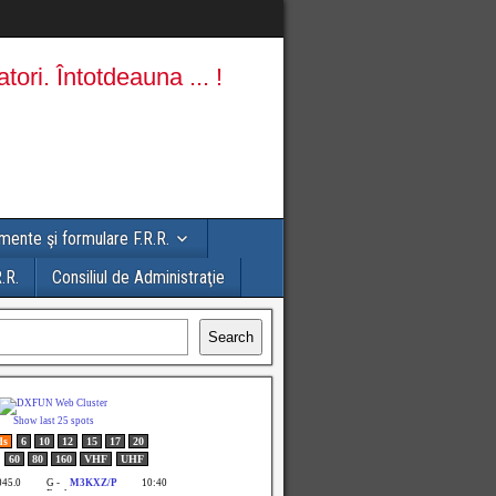
ente şi formulare F.R.R.
.R.
Consiliul de Administraţie
Search