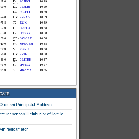
osts
0-de-ani-Principatul-Moldovei
tre responsabilii cluburilor afiliate la
in radioamator