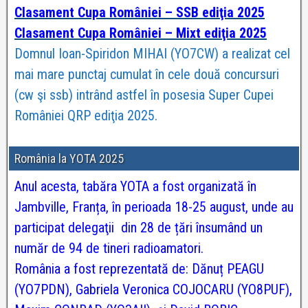
Clasament Cupa României – SSB ediţia 2025
Clasament Cupa României – Mixt ediţia 2025
Domnul Ioan-Spiridon MIHAI (YO7CW) a realizat cel
mai mare punctaj cumulat în cele două concursuri
(cw şi ssb) intrând astfel în posesia Super Cupei
României QRP ediţia 2025.
România la YOTA 2025
Anul acesta, tabăra YOTA a fost organizată în
Jambville, Franța, în perioada 18-25 august, unde au
participat delegaţii din 28 de țări însumând un
număr de 94 de tineri radioamatori.
România a fost reprezentată de: Dănuț PEAGU
(YO7PDN), Gabriela Veronica COJOCARU (YO8PUF),