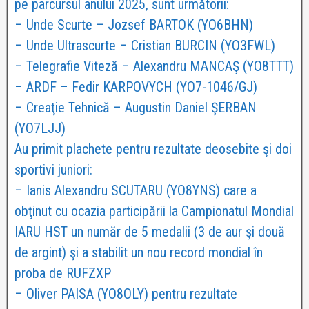
pe parcursul anului 2025, sunt următorii:
– Unde Scurte – Jozsef BARTOK (YO6BHN)
– Unde Ultrascurte – Cristian BURCIN (YO3FWL)
– Telegrafie Viteză – Alexandru MANCAŞ (YO8TTT)
– ARDF – Fedir KARPOVYCH (YO7-1046/GJ)
– Creaţie Tehnică – Augustin Daniel ŞERBAN
(YO7LJJ)
Au primit plachete pentru rezultate deosebite şi doi
sportivi juniori:
– Ianis Alexandru SCUTARU (YO8YNS) care a
obţinut cu ocazia participării la Campionatul Mondial
IARU HST un număr de 5 medalii (3 de aur şi două
de argint) şi a stabilit un nou record mondial în
proba de RUFZXP
– Oliver PAISA (YO8OLY) pentru rezultate