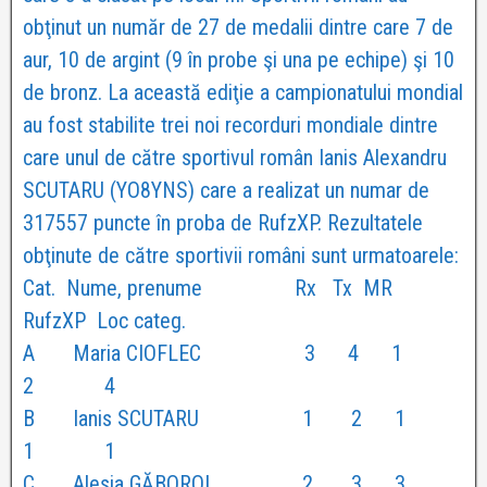
obţinut un număr de 27 de medalii dintre care 7 de
aur, 10 de argint (9 în probe şi una pe echipe) şi 10
de bronz. La această ediţie a campionatului mondial
au fost stabilite trei noi recorduri mondiale dintre
care unul de către sportivul român Ianis Alexandru
SCUTARU (YO8YNS) care a realizat un numar de
317557 puncte în proba de RufzXP. Rezultatele
obţinute de către sportivii români sunt urmatoarele:
Cat. Nume, prenume Rx Tx MR
RufzXP Loc categ.
A Maria CIOFLEC 3 4 1
2 4
B Ianis SCUTARU 1 2 1
1 1
C Alesia GĂBOROI 2 3 3