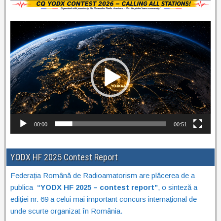
Video
Player
00:00
00:51
YODX HF 2025 Contest Report
Federația Română de Radioamatorism are plăcerea de a
publica
“YODX HF 2025 – contest report”
, o sinteză a
ediției nr. 69 a celui mai important concurs internațional de
unde scurte organizat în România.