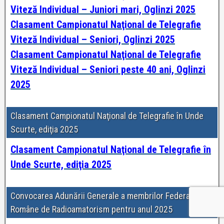
Viteză Individual – Juniori mari, Oglinzi 2025
Clasament Campionatul Naţional de Telegrafie
Viteză Individual – Seniori, Oglinzi 2025
Clasament Campionatul Naţional de Telegrafie
Viteză Individual – Seniori peste 40 ani, Oglinzi
2025
Clasament Campionatul Naţional de Telegrafie în Unde
Scurte, ediţia 2025
Clasament Campionatul Naţional de Telegrafie în
Unde Scurte, ediţia 2025
Convocarea Adunării Generale a membrilor Federaţiei
Române de Radioamatorism pentru anul 2025