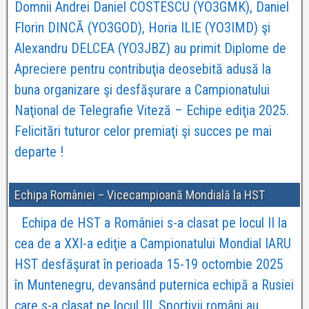
Domnii Andrei Daniel COSTESCU (YO3GMK), Daniel
Florin DINCĂ (YO3GOD), Horia ILIE (YO3IMD) şi
Alexandru DELCEA (YO3JBZ) au primit Diplome de
Apreciere pentru contribuţia deosebită adusă la
buna organizare şi desfăşurare a Campionatului
Naţional de Telegrafie Viteză – Echipe ediţia 2025.
Felicitări tuturor celor premiaţi şi succes pe mai
departe !
Echipa României – Vicecampioană Mondială la HST
Echipa de HST a României s-a clasat pe locul II la
cea de a XXI-a ediţie a Campionatului Mondial IARU
HST desfăşurat în perioada 15-19 octombie 2025
în Muntenegru, devansând puternica echipă a Rusiei
care s-a clasat pe locul III. Sportivii români au