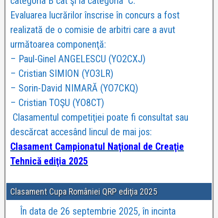
categoria B cât şi la categoria C.
Evaluarea lucrărilor înscrise în concurs a fost
realizată de o comisie de arbitri care a avut
următoarea componenţă:
– Paul-Ginel ANGELESCU (YO2CXJ)
– Cristian SIMION (YO3LR)
– Sorin-David NIMARĂ (YO7CKQ)
– Cristian TOŞU (YO8CT)
Clasamentul competiţiei poate fi consultat sau
descărcat accesând lincul de mai jos:
Clasament Campionatul Naţional de Creaţie
Tehnică ediţia 2025
Clasament Cupa României QRP ediţia 2025
În data de 26 septembrie 2025, în incinta