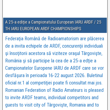
A 25-a ediţie a Campionatului European IARU ARDF / 25
TH IARU EUROPEAN ARDF CHAMPIONSHIPS
Federaţia Română de Radioamatorism are plăcerea
de a invita echipele de ARDF, concurenţii individuali
şi însoţitorii acestora să viziteze oraşul Târgovişte,
România şi să participe la cea de a 25-a edţie a
Campionatelor Europene IARU de ARDF care se vor
desfăşura în perioada 16-22 august 2026. Buletinul
oficial nr.1 al competiţiei poate fi consultat mai jos.
Romanian Federation of Radio Amateurs is pleased
to invite ARDF teams, individual competitors and
guests to visit city of Târgovişte, Romania and to