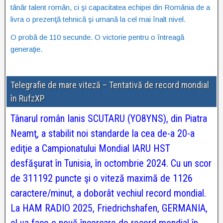
tânăr talent român, ci şi capacitatea echipei din România de a
livra o prezenţă tehnică şi umană la cel mai înalt nivel.
O probă de 110 secunde. O victorie pentru o întreagă
generaţie.
Telegrafie de mare viteză – Tentativă de record mondial
în RufzXP
Tânarul român Ianis SCUTARU (YO8YNS), din Piatra
Neamţ, a stabilit noi standarde la cea de-a 20-a
ediţie a Campionatului Mondial IARU HST
desfăşurat în Tunisia, în octombrie 2024. Cu un scor
de 311192 puncte şi o viteză maximă de 1126
caractere/minut, a doborât vechiul record mondial.
La HAM RADIO 2025, Friedrichshafen, GERMANIA,