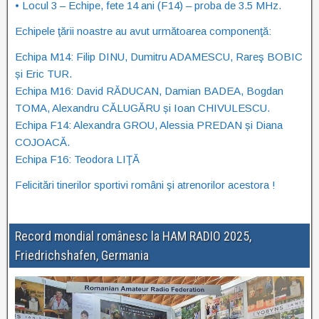
• Locul 3 – Echipe, fete 14 ani (F14) – proba de 3.5 MHz.
Echipele ţării noastre au avut următoarea componenţă:
Echipa M14: Filip DINU, Dumitru ADAMESCU, Rareş BOBIC
și Eric TUR.
Echipa M16: David RĂDUCAN, Damian BADEA, Bogdan
TOMA, Alexandru CĂLUGĂRU și Ioan CHIVULESCU.
Echipa F14: Alexandra GROU, Alessia PREDAN și Diana
COJOACĂ.
Echipa F16: Teodora LIŢĂ
Felicitări tinerilor sportivi români şi atrenorilor acestora !
Record mondial românesc la HAM RADIO 2025,
Friedrichshafen, Germania