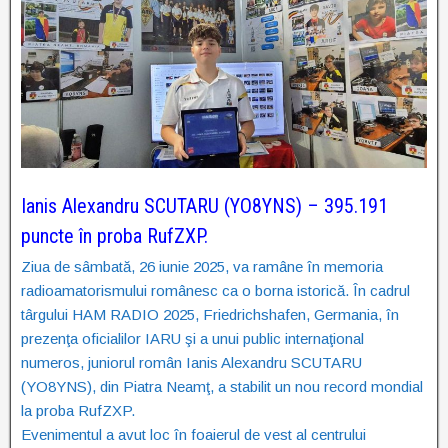
Ianis Alexandru SCUTARU (YO8YNS) – 395.191
puncte în proba RufZXP.
Ziua de sâmbată, 26 iunie 2025, va ramâne în memoria
radioamatorismului românesc ca o borna istorică. În cadrul
târgului HAM RADIO 2025, Friedrichshafen, Germania, în
prezenţa oficialilor IARU şi a unui public internaţional
numeros, juniorul român Ianis Alexandru SCUTARU
(YO8YNS), din Piatra Neamţ, a stabilit un nou record mondial
la proba RufZXP.
Evenimentul a avut loc în foaierul de vest al centrului