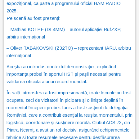
expoziţional, ca parte a programului oficial HAM RADIO
2025.
Pe scenă au fost prezenţi:
– Mathias KOLPE (DL4MM) – autorul aplicaţiei RufZXP,
arbitru internaţional
– Oliver TABAKOVSKI (Z32TO) – reprezentant IARU, arbitru
internaţional
Aceştia au introdus contextul demonstraţiei, explicând
importanţa probei în sportul HST şi paşii necesari pentru
validarea oficiala a unui record mondial.
În sală, atmosfera a fost impresionantă, toate locurile au fost
ocupate, zeci de vizitatori în picioare şi o linişte deplină în
momentul începerii probei. Ianis a fost susţinut de delegaţia
României, care a contribuit esenţial la reuşita momentului, prin
logistică, coordonare şi susţinere morală. Clubul ACS 73, din
Piatra Neamţ, a avut un rol decisiv, asigurând echipamentele
tehnice şi toate resursele necesare pentru desfăşurarea