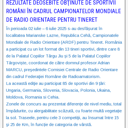
REZULTATE DEOSEBITE OBŢINUTE DE SPORTIVII
ROMÂNI ÎN CADRUL CAMPIONATELOR MONDIALE
DE RADIO ORIENTARE PENTRU TINERET
În perioada 02 iulie – 6 iulie 2025 s-au desfășurat în
localitatea Marianske Lazne, Republica Cehă, Campionatele
Mondiale de Radio Orientare (ARDF) pentru Tineret. România
a participat cu un lot format din 13 tineri sportivi, dintre care 8
de la Palatul Copiilor Târgu Jiu și 5 de la Palatul Copiilor
Târgoviște, coordonat de către domnul profesor Adrian
MARCU, preşedintele Comisiei Centrale de Radio Orientare
din cadrul Federaţiei Române de Radioamatorism.
La această ediţie au participat 85 de sportivi din 9 țări:
Ungaria, Germania, Slovenia, Slovacia, Polonia, Ukaina,
Moldova, Romania si Cehia.
Zonele de concurs au prezentat diferențe de nivel mediu, total
împădurite, cu alergabilitate scăzută, cu foarte multă vegetație
la sol. Traseele, pentru cele 3 competiţii, au însumat între 15
şi 25 de Km, în funcție de categoria de vârstă.